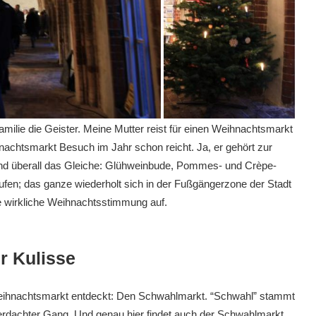
milie die Geister. Meine Mutter reist für einen Weihnachtsmarkt
achtsmarkt Besuch im Jahr schon reicht. Ja, er gehört zur
und überall das Gleiche: Glühweinbude, Pommes- und Crèpe-
fen; das ganze wiederholt sich in der Fußgängerzone der Stadt
e wirkliche Weihnachtsstimmung auf.
r Kulisse
eihnachtsmarkt entdeckt: Den Schwahlmarkt. “Schwahl” stammt
erdachter Gang. Und genau hier findet auch der Schwahlmarkt