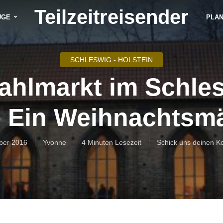
Teilzeitreisender
ÜGE
PLA
SCHLESWIG - HOLSTEIN
hlmarkt im Schle
 Ein Weihnachtsm
ber 2016
Yvonne
4 Minuten Lesezeit
Schick uns deinen 