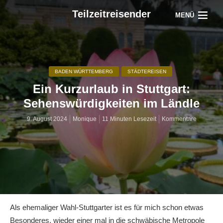
Teilzeitreisender
MENÜ
BADEN WÜRTTEMBERG
STÄDTEREISEN
Ein Kurzurlaub in Stuttgart:
Sehenswürdigkeiten im Ländle
9. August 2024
Monique
11 Minuten Lesezeit
Kommentare
Als ehemaliger Wahl-Stuttgarter ist es für mich schon etwas
Besonderes, wieder einer mal in die schwäbische Metropole