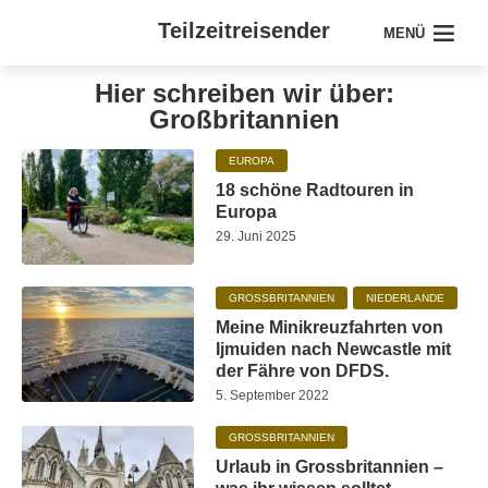
Teilzeitreisender
MENÜ
Hier schreiben wir über:
Großbritannien
EUROPA
18 schöne Radtouren in
Europa
29. Juni 2025
GROSSBRITANNIEN
NIEDERLANDE
Meine Minikreuzfahrten von
Ijmuiden nach Newcastle mit
der Fähre von DFDS.
5. September 2022
GROSSBRITANNIEN
Urlaub in Grossbritannien –