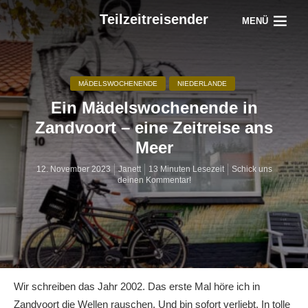
Teilzeitreisender
MENÜ
MÄDELSWOCHENENDE
NIEDERLANDE
Ein Mädelswochenende in
Zandvoort – eine Zeitreise ans
Meer
12. November 2023
Janett
13 Minuten Lesezeit
Schick uns
deinen Kommentar!
Wir schreiben das Jahr 2002. Das erste Mal höre ich in
Zandvoort die Wellen rauschen. Und bin sofort verliebt. In tolle