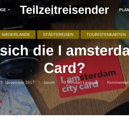
Teilzeitreisender
ÜGE
PLA
NIEDERLANDE
STÄDTEREISEN
TOURISTENKARTEN
sich die I amsterd
Card?
25. November 2017
Janett
9 Minuten Lesezeit
Kommentar