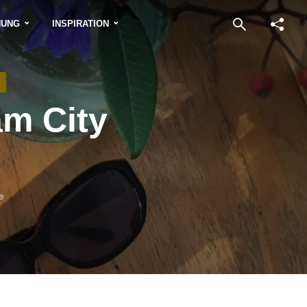
NUNG
INSPIRATION
am City
e