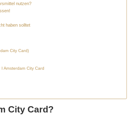
hrsmittel nutzen?
issen!
t haben solltet
rdam City Card)
 I Amsterdam City Card
m City Card?