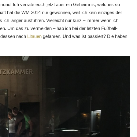
mund. Ich verrate euch jetzt aber ein Geheimnis, welches so
haft hat die WM 2014 nur gewonnen, weil ich kein einziges der
ich länger ausführen. Vielleicht nur kurz – immer wenn ich
en. Um das zu vermeiden – hab ich bei der letzten Fußball-
attdessen nach
Litauen
gefahren. Und was ist passiert? Die haben