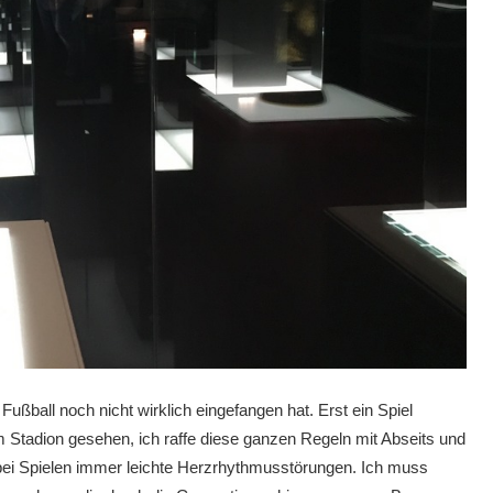
ußball noch nicht wirklich eingefangen hat. Erst ein Spiel
m Stadion gesehen, ich raffe diese ganzen Regeln mit Abseits und
 bei Spielen immer leichte Herzrhythmusstörungen. Ich muss