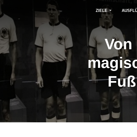
ZIELE
AUSFL
Von
magisc
Fuß