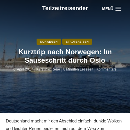
Teilzeitreisender
MENÜ
NORWEGEN
STÄDTEREISEN
Kurztrip nach Norwegen: Im
Sauseschritt durch Oslo
6. April 2017
Kerstin & René
8 Minuten Lesezeit
Kommentare
Deutschland macht mir den Abschied einfach: dunkle Wolken
und leichter Regen begleiten mich auf dem Weg zum