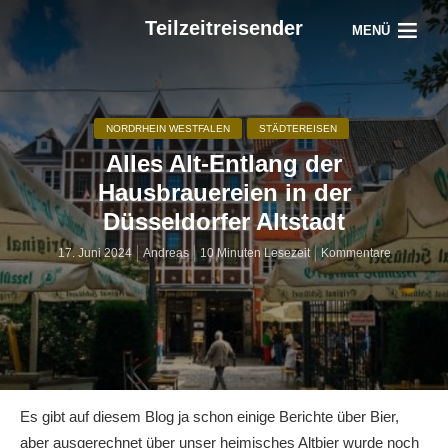
Teilzeitreisender
MENÜ
NORDRHEIN WESTFALEN
STÄDTEREISEN
Alles Alt-Entlang der
Hausbrauereien in der
Düsseldorfer Altstadt
17. Juni 2024
Andreas
10 Minuten Lesezeit
Kommentare
Es gibt auf diesem Blog ja schon einige
Berichte über Bier,
aber ausgerechnet über unser heimisches Altbier wurde noch