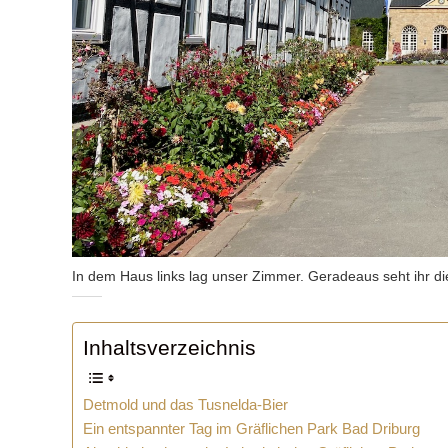
In dem Haus links lag unser Zimmer. Geradeaus seht ihr die
Inhaltsverzeichnis
Detmold und das Tusnelda-Bier
Ein entspannter Tag im Gräflichen Park Bad Driburg