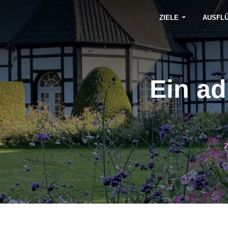
ZIELE
AUSFL
Ein a
2