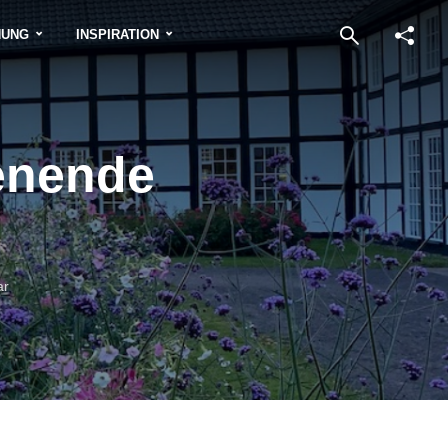
NUNG
INSPIRATION
enende
ar