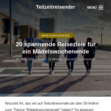
Teilzeitreisender
MENÜ
MÄDELSWOCHENENDE
20 spannende Reiseziele für
ein Mädelswochenende
15. April 2024
Janett
11 Minuten Lesezeit
Kommentare
Wusstet ihr, das wir auf Teilzeitreisender.de über 50 Artikel
zum Thema “Mädelswochenende” haben? So langsam