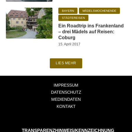
BAYERN
MÄDELSWOCHENENDE
STÄDTEREISEN
Ein Roadtrip ins Frankenland
– drei Mädels auf Reisen:
Coburg
15. April 2017
LIES MEHR
IMPRESSUM
DATENSCHUTZ
MEDIENDATEN
KONTAKT
TRANSPARENZHINWEIS/KENNZEICHNUNG