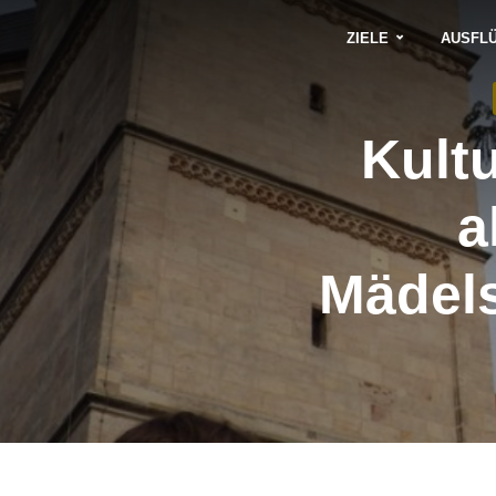
ZIELE
AUSFL
Kult
a
Mädel