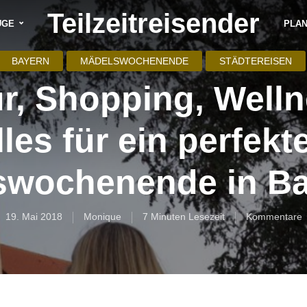
Teilzeitreisender
ÜGE
PLA
BAYERN
MÄDELSWOCHENENDE
STÄDTEREISEN
ur, Shopping, Welln
lles für ein perfekt
swochenende in Ba
19. Mai 2018
Monique
7 Minuten Lesezeit
Kommentare