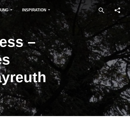
NUNG
INSPIRATION
ess –
es
yreuth