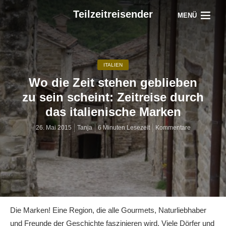
Teilzeitreisender
MENÜ
ITALIEN
Wo die Zeit stehen geblieben
zu sein scheint: Zeitreise durch
das italienische Marken
26. Mai 2015
Tanja
6 Minuten Lesezeit
Kommentare
Die Marken! Eine Region, die alle Gourmets, Naturliebhaber
und Freunde der Geschichte faszinieren wird. Viele Dörfer und