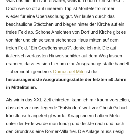
Was uns hier im Dorf erwartet, weiß ich noch nicht so recht.
Doch wie so oft auf unserem Trip ist Montefeltro immer
wieder für eine Überraschung gut. Wir laufen durch das
beschauliche Städtchen und biegen hinter der Kirche auf ein
freies Feld ab. Schöne Ansichten von Dorf und Kirche gibt es
von hier und ein seltsam stehendes Haus mitten auf dem
freien Feld. “Ein Gewächshaus?”, denke ich mir. Die auf
italienisch verfassten Hinweisschilder auf dem Weg lassen
erahnen, dass es sich hier um eine Ausgrabungsstätte handelt
– aber nicht irgendeine.
Domus del Mito
ist die
herausragendste Ausgrabungsstätte der letzten 50 Jahre
in Mittelitalien
.
Als wir in das XXL-Zelt eintreten, kann ich mir kaum vorstellen,
dass der vor uns liegende “Fußboden” weit vor Christi Geburt
künstlerisch angefertigt wurde. Knapp einem halben Meter
unter der Erde wurde man fündig und deckte nach und nach
den Grundriss eine Römer-Villa frei. Die Anlage muss riesig