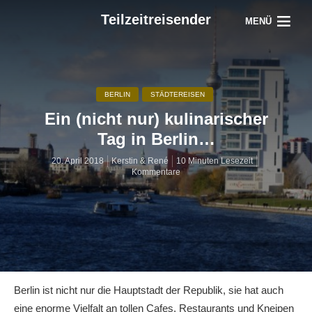
Teilzeitreisender
MENÜ
BERLIN
STÄDTEREISEN
Ein (nicht nur) kulinarischer
Tag in Berlin…
20. April 2018
Kerstin & René
10 Minuten Lesezeit
Kommentare
Berlin ist nicht nur die Hauptstadt der Republik, sie hat auch
eine enorme Vielfalt an tollen Cafes, Restaurants und Kneipen