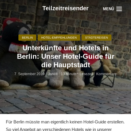
Teilzeitreisender
MENÜ
BERLIN
HOTEL-EMPFEHLUNGEN
STÄDTEREISEN
Unterkünfte und Hotels in
Berlin: Unser Hotel-Guide für
die Hauptstadt
7. September 2019
Janett
13 Minuten Lesezeit
Kommentare
Für Berlin müsste man eigentlich keinen Hotel-Guide erstellen.
So viel Angebot an verschiedenen Hotels wie in unserer