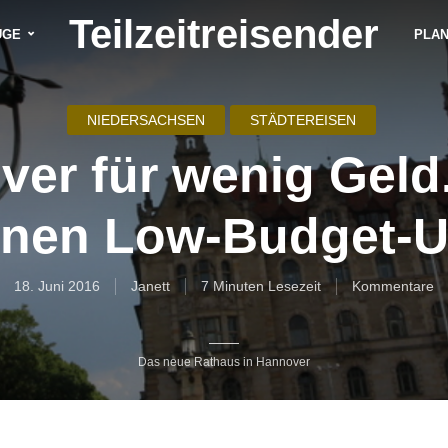
Teilzeitreisender
ÜGE
PLA
NIEDERSACHSEN
STÄDTEREISEN
er für wenig Geld
einen Low-Budget-U
18. Juni 2016
Janett
7 Minuten Lesezeit
Kommentare
Das neue Rathaus in Hannover