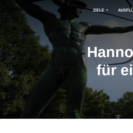
ZIELE
AUSFL
Hannov
für 