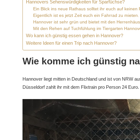
Hannovers Sehenswürdigkeiten für Sparfüchse?
Ein Blick ins neue Rathaus solltet ihr euch auf keinen
Eigentlich ist es jetzt Zeit euch ein Fahrrad zu mieten.
Hannover ist sehr grün und bietet mit den Herrenhä
Mit den Rehen auf Tuchfühlung im Tiergarten Hannov
Wo kann ich günstig essen gehen in Hannover?
Weitere Ideen für einen Trip nach Hannover?
Wie komme ich günstig n
Hannover liegt mitten in Deutschland und ist von NRW aus 
Düsseldorf zahlt ihr mit dem Flixtrain pro Person 24 Euro