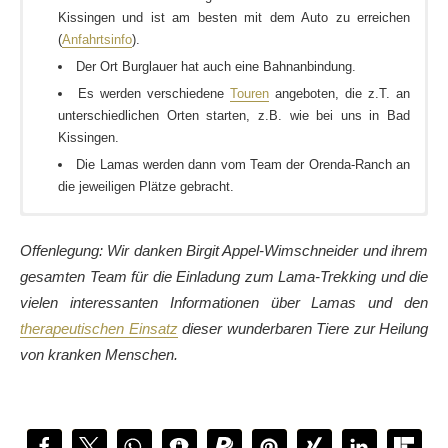
Kissingen und ist am besten mit dem Auto zu erreichen
(
Anfahrtsinfo
).
Der Ort Burglauer hat auch eine Bahnanbindung.
Es werden verschiedene
Touren
angeboten, die z.T. an
unterschiedlichen Orten starten, z.B. wie bei uns in Bad
Kissingen.
Die Lamas werden dann vom Team der Orenda-Ranch an
die jeweiligen Plätze gebracht.
Wie es sich für eine namhafte Kurstadt gehört, bietet Bad
Unseren Bericht zu Kissingens Wasserwelten findet Ihr
hier
.
Kissingen eine bunte Vielfalt an Unterkünften. Beginnend mit
Offenlegung: Wir danken Birgit Appel-Wimschneider und ihrem
Hotels und Privat-Sanatorien über Kurheime und Pensionen bis
gesamten Team für die Einladung zum Lama-Trekking und die
zu Ferienwohnungen und Gästezimmern in Privathäusern. Wir
vielen interessanten Informationen über Lamas und den
empfehlen Euch, schaut unter
www.badkissingen.de
was Euch
therapeutischen Einsatz
dieser wunderbaren Tiere zur Heilung
gefällt. Dort könnt Ihr auch gleich online buchen.
von kranken Menschen.