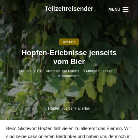
Teilzeitreisender
MENÜ
BAYERN
Hopfen-Erlebnisse jenseits
vom Bier
14. Mai 2018
Andreas und Milena
5 Minuten Lesezeit
Kommentare
Hopfen aus der Hallertau
Beim Stichwort Hopfen fällt vielen zu allererst das Bier ein. Wir
sind keine passionierten Biertrinker und haben uns dennoch in