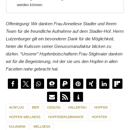
werden können.
Ausgangspunkt unserer Entdeckungstour und vorübergehende
Auf unserem Weg in die Hallertau haben wir auch in
Regensburg
Heimat in der Hallertau war für uns der Stadler-Hof in
Zwischenstation gemacht.
Offenlegung: Wir danken Frau Anneliese Stadler und Ihrem
Großgundertshausen (Dorfstraße 15 in 84106
Team für die freundliche Aufnahme auf dem Stadler-Hof. Herrn
Großgundertshausen, Telefon (08754) 910020. Hier sind auch
Lutzenburger gilt ein besonderer Dank für die Möglichkeit,
Kinder jeden Alters gern gesehene Gäste.
hinter die Kulissen seiner Genussmanufaktur blicken zu
dürfen. “Unserer” Hopfenbotschafterin Frau Stiglmaier danken
wir für die Begeisterung, mit der sie uns den Hopfen in allen
Facetten nahe gebracht hat.
AUSFLUG
BIER
GENUSS
HALLERTAU
HOPFEN
HOPFEN-WELLNESS
HOPFENERLEBNISHOF
HOPSTER
KULINARIK
WELLNESS