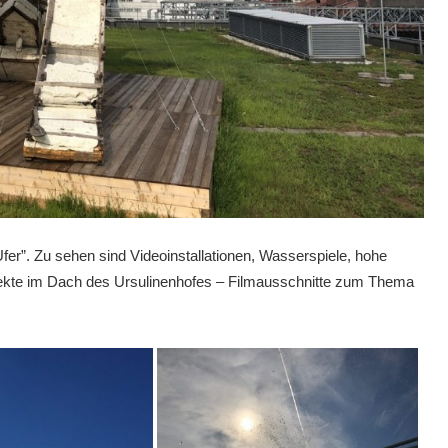
 der LINZ AG LINIEN fahren. In der drei Tageskarte ist eine
 Preis inkludiert. Je nach Tour gibt es für Donauschifffahrten bei
r”. Zu sehen sind Videoinstallationen, Wasserspiele, hohe
fekte im Dach des Ursulinenhofes – Filmausschnitte zum Thema