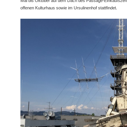
Mai bis Oktober auf dem Dach des Passage-Einkaufszent
offenen Kulturhaus sowie im Ursulinenhof stattfindet.