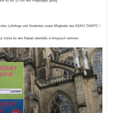
te ist bis 13 Uhr des Folgetages gültig.
Schüler, Lehrlinge und Studenten sowie Mitglieder des ADAC/ ÖAMTC /
eid, könnt ihr den Rabatt ebenfalls in Anspruch nehmen