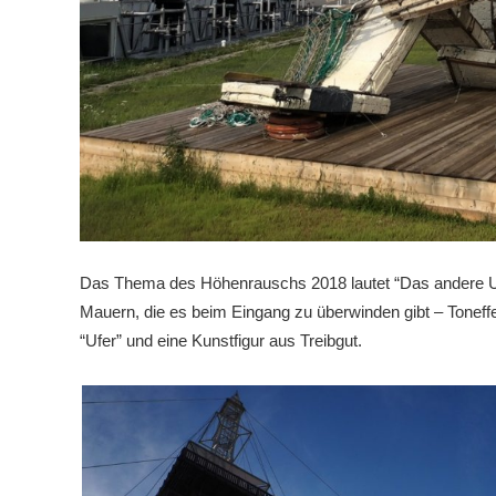
Im Stadtzentrum nicht unbedingt nötig für Touristen.
Mit der Linz-Card könnt ihr mit den Bussen und Straßenbahnen
Fahrkarte mit der Pöstlingbergbahn (eine Berg- und Talfahrt) im
Wurm + Noé 7,5% Rabatt.
Das Thema des Höhenrauschs 2018 lautet “Das andere Ufe
Mauern, die es beim Eingang zu überwinden gibt – Tonef
“Ufer” und eine Kunstfigur aus Treibgut.