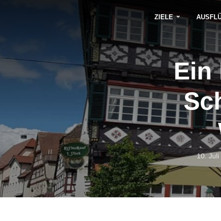
ZIELE
AUSFL
Ein
Sch
10. Jul