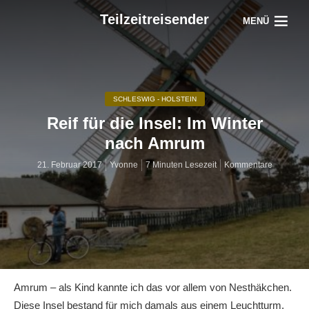
Teilzeitreisender
MENÜ
SCHLESWIG - HOLSTEIN
Reif für die Insel: Im Winter
nach Amrum
21. Februar 2017
Yvonne
7 Minuten Lesezeit
Kommentare
Amrum – als Kind kannte ich das vor allem von Nesthäkchen.
Diese Insel bestand für mich damals aus einem Leuchtturm,