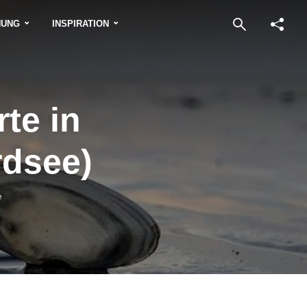
NUNG
INSPIRATION
te in
rdsee)
e