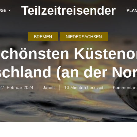
Teilzeitreisender
ÜGE
PLA
BREMEN
NIEDERSACHSEN
schönsten Küstenor
chland (an der No
27. Februar 2024
Janett
10 Minuten Lesezeit
Kommentar