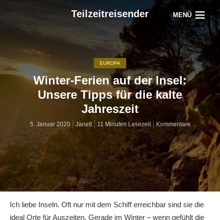
Teilzeitreisender
MENÜ
EUROPA
Winter-Ferien auf der Insel:
Unsere Tipps für die kalte
Jahreszeit
5. Januar 2020
Janett
11 Minuten Lesezeit
Kommentare
Ich liebe Inseln. Oft nur mit dem Schiff erreichbar sind sie die
ideal Orte für Auszeiten. Gerade im Winter – wenn gefühlt die