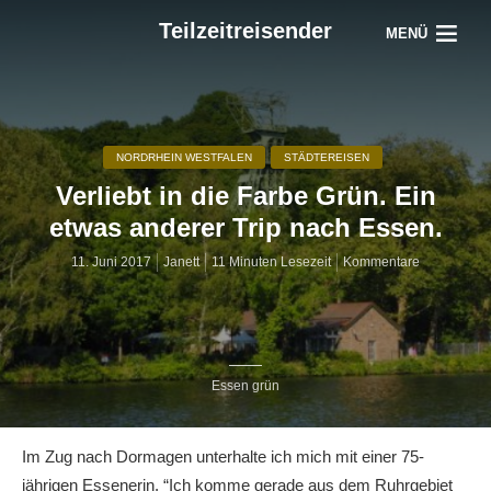
Teilzeitreisender
MENÜ
NORDRHEIN WESTFALEN
STÄDTEREISEN
Verliebt in die Farbe Grün. Ein
etwas anderer Trip nach Essen.
11. Juni 2017
Janett
11 Minuten Lesezeit
Kommentare
Essen grün
Im Zug nach Dormagen unterhalte ich mich mit einer 75-
jährigen Essenerin. “Ich komme gerade aus dem Ruhrgebiet