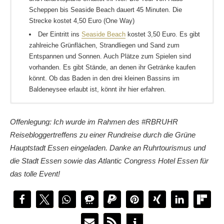
Scheppen bis Seaside Beach dauert 45 Minuten. Die
Strecke kostet 4,50 Euro (One Way)
Der Eintritt ins
Seaside Beach
kostet 3,50 Euro. Es gibt
zahlreiche Grünflächen, Strandliegen und Sand zum
Entspannen und Sonnen. Auch Plätze zum Spielen sind
vorhanden. Es gibt Stände, an denen ihr Getränke kaufen
könnt. Ob das Baden in den drei kleinen Bassins im
Baldeneysee erlaubt ist, könnt ihr hier erfahren.
Essen Hauptbahnhof wird von zahlreichen Fernverkehrszügen
Ich habe im
Es gibt schon jede Menge anderer Berichte über das
das grüne Essen erlebt
übernachtet, welches sich
angefahren und ist daher aus allen Ecken von Deutschland gut
direkt an der Messe und gegenüber des Grugaparkes befindet.
#RBRUHR, in dessen Rahmen wir diese Tour gemacht haben.
Offenlegung: Ich wurde im Rahmen des #RBRUHR
zu erreichen. Zum Hotel und zur Gruga kommt ihr mit der U11
Das Hotel verfügt über sehr modern eingerichtete Zimmer,
Wollt ihr mal nachlesen?
Reisebloggertreffens zu einer Rundreise durch die Grüne
und U17, die auch am Wochenende regelmäßig verkehren. Für
einem Restaurant und einem kleinen Wellnessbereich (ohne
Hauptstadt Essen eingeladen. Danke an Ruhrtourismus und
Maike hat mit mir gemeinsam das grüne Essen erlebt
Autofahrer gibt es im Hotel eine Tiefgarage, insgesamt würde
Pool, aber mit Sauna) sowie einem Kongressbereich mit
und bindet in ihren Bericht Social Media mit ein.
die Stadt Essen sowie das Atlantic Congress Hotel Essen für
ich in Essen jedoch eher zu Fahrrad oder öffentlichen
verschieden großen Seminarräumen.
Danny & Tanja haben
als Essener im Atlantic Congress
das tolle Event!
Verkehrsmitteln tendieren.
Hotel übernachtet
und berichten davon
Alexandra hat die Gunst der Stunde genutzt und
präsentiert
5 Highlights für Kinder im Ruhrgebiet
und ein
Video