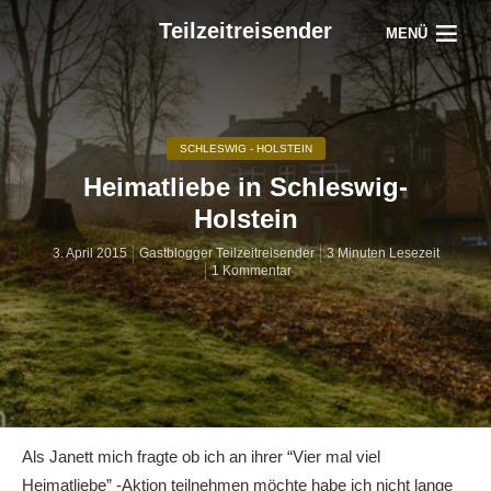
Teilzeitreisender
MENÜ
SCHLESWIG - HOLSTEIN
Heimatliebe in Schleswig-
Holstein
3. April 2015
Gastblogger Teilzeitreisender
3 Minuten Lesezeit
1 Kommentar
Als Janett mich fragte ob ich an ihrer “Vier mal viel
Heimatliebe” -Aktion teilnehmen möchte habe ich nicht lange