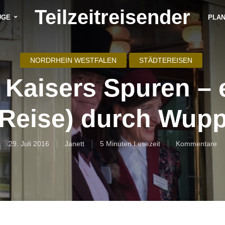
Teilzeitreisender
ÜGE
PLA
NORDRHEIN WESTFALEN
STÄDTEREISEN
 Kaisers Spuren – 
(Reise) durch Wupp
29. Juli 2016
Janett
5 Minuten Lesezeit
Kommentare