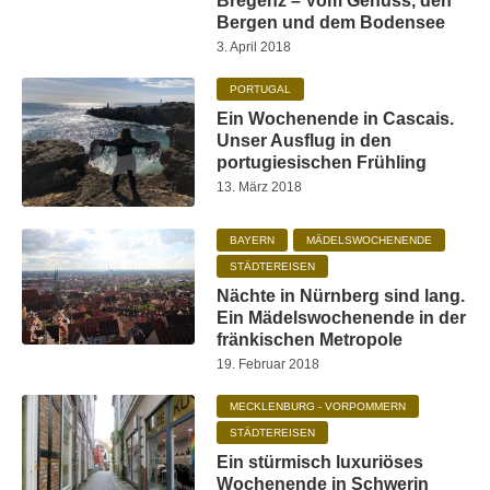
Bregenz – Vom Genuss, den
Bergen und dem Bodensee
3. April 2018
PORTUGAL
Ein Wochenende in Cascais.
Unser Ausflug in den
portugiesischen Frühling
13. März 2018
BAYERN
MÄDELSWOCHENENDE
STÄDTEREISEN
Nächte in Nürnberg sind lang.
Ein Mädelswochenende in der
fränkischen Metropole
19. Februar 2018
MECKLENBURG - VORPOMMERN
STÄDTEREISEN
Ein stürmisch luxuriöses
Wochenende in Schwerin