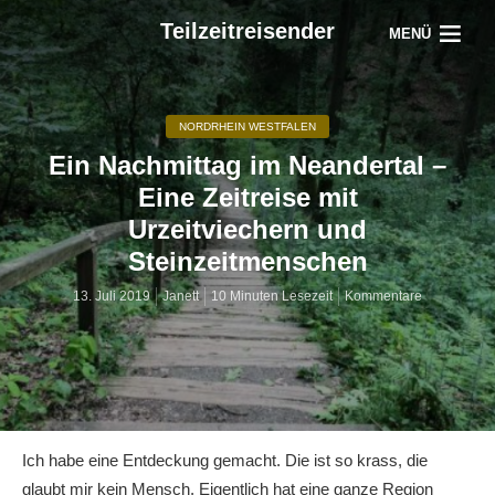
Teilzeitreisender
MENÜ
NORDRHEIN WESTFALEN
Ein Nachmittag im Neandertal –
Eine Zeitreise mit
Urzeitviechern und
Steinzeitmenschen
13. Juli 2019
Janett
10 Minuten Lesezeit
Kommentare
Ich habe eine Entdeckung gemacht. Die ist so krass, die
glaubt mir kein Mensch. Eigentlich hat eine ganze Region