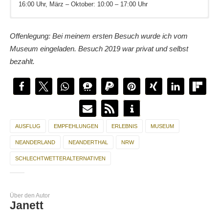
16:00 Uhr, März – Oktober: 10:00 – 17:00 Uhr
Das Museum bietet Parkplätze, die jedoch Gebührenpflichtig
DVD-Tipp:
Elke ist noch weiter
Die Geschichte des Menschen
im Neandertal gelaufen
.
sind.
Mit der Regiobahn kommt ihr aber auch sehr gut mit
Offenlegung: Bei meinem ersten Besuch wurde ich vom
Buchtipp für Erwachsene:
Kennt ihr den
Autofriedhof im Neandertal
Die Neandertaler und wir,
? Tanja hat ihn
öffentlichen Verkehrsmitteln zum Museum.
Svante Paabo, ISBN978-3596188499
entdeckt.
Museum eingeladen. Besuch 2019 war privat und selbst
Brettspiel:
Suchst du noch mehr
Abenteuer Menschheit, Kosmos Verlag
coole Ausflugsziele im Neandertal
bezahlt.
AUSFLUG
EMPFEHLUNGEN
ERLEBNIS
MUSEUM
NEANDERLAND
NEANDERTHAL
NRW
SCHLECHTWETTERALTERNATIVEN
Über den Autor
Janett