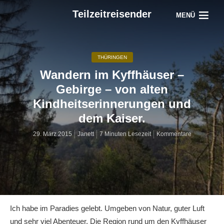
Teilzeitreisender
MENÜ
THÜRINGEN
Wandern im Kyffhäuser –
Gebirge – von alten
Kindheitserinnerungen und
dem Kaiser.
29. März 2015
Janett
7 Minuten Lesezeit
Kommentare
Ich habe im Paradies gelebt. Umgeben von Natur, guter Luft
und sehr viel Abenteuer. Die Region rund um den Kyffhäuser