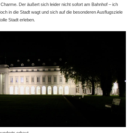
Charme. Der äußert sich leider nicht sofort am Bahnhof – ich
ch in die Stadt wagt und sich auf die besonderen Ausflugsziele
olle Stadt erleben.
hunderts erbaut.