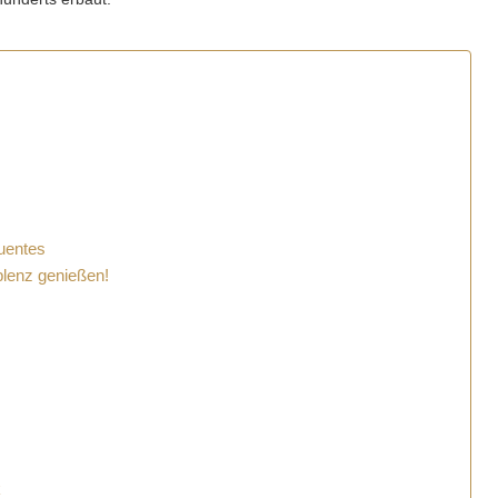
luentes
blenz genießen!
k