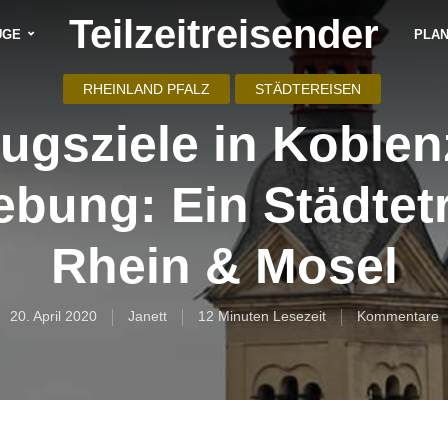
Teilzeitreisender
ÜGE
PLA
RHEINLAND PFALZ
STÄDTEREISEN
ugsziele in Koble
bung: Ein Städtetr
Rhein & Mosel
20. April 2020
Janett
12 Minuten Lesezeit
Kommentare