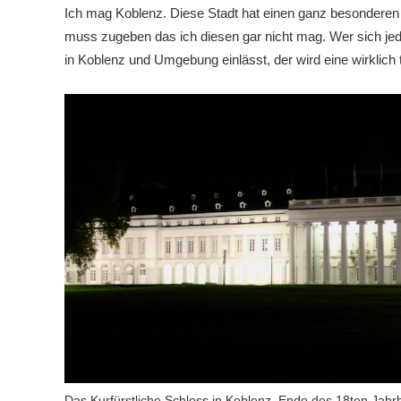
Ich mag Koblenz. Diese Stadt hat einen ganz besonderen 
muss zugeben das ich diesen gar nicht mag. Wer sich jedo
in Koblenz und Umgebung einlässt, der wird eine wirklich t
Das Kurfürstliche Schloss in Koblenz, Ende des 18ten Jahr