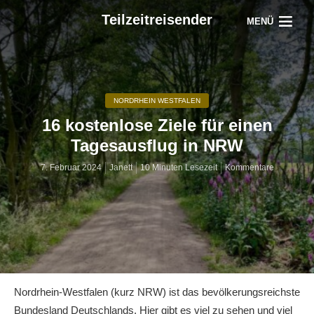
Teilzeitreisender
MENÜ
NORDRHEIN WESTFALEN
16 kostenlose Ziele für einen
Tagesausflug in NRW
7. Februar 2024
Janett
10 Minuten Lesezeit
Kommentare
Nordrhein-Westfalen (kurz NRW) ist das bevölkerungsreichste
Bundesland Deutschlands. Hier gibt es viel zu sehen und viel