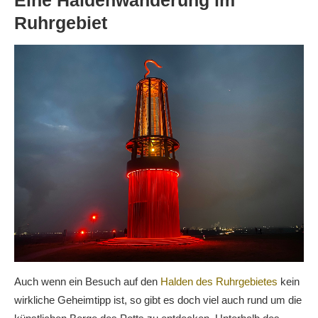
Eine Haldenwanderung im
Ruhrgebiet
Auch wenn ein Besuch auf den
Halden des Ruhrgebietes
kein
wirkliche Geheimtipp ist, so gibt es doch viel auch rund um die