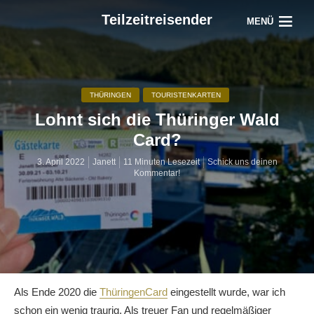
Teilzeitreisender
MENÜ
THÜRINGEN
TOURISTENKARTEN
Lohnt sich die Thüringer Wald
Card?
3. April 2022
Janett
11 Minuten Lesezeit
Schick uns deinen
Kommentar!
Als Ende 2020 die
ThüringenCard
eingestellt wurde, war ich
schon ein wenig traurig. Als treuer Fan und regelmäßiger