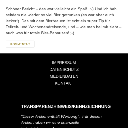
Schöner Bericht – das war vielleicht ein Spaß! :-) Und ich hab
seitdem nie wieder so viel Bier getrunken (es war aber auch
lecker!). Das mit dem Bierbrauen ist echt ein super Tip für
Teilzeit- und Wochenendreisende, und – wie man bei mir sieht –
auch was für totale Bier-Banausen! ;-)
KOMMENTAR
IMPRESSUM
DATENSCHUTZ
MEDIENDATEN
KONTAKT
TRANSPARENZHINWEIS/KENNZEICHNUNG
“Dieser Artikel enthält Werbung”: Für diesen
Artikel haben wir eine finanzielle