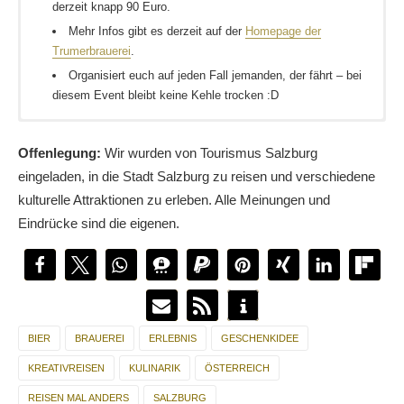
derzeit knapp 90 Euro.
Mehr Infos gibt es derzeit auf der
Homepage der
Trumerbrauerei
.
Organisiert euch auf jeden Fall jemanden, der fährt – bei
diesem Event bleibt keine Kehle trocken :D
Braugasthof Sigl, Dorfplatz 1, 5162 Obertrum am See. Anreise
Wir haben in Salzburg übernachtet, wo ich euch die
In Salzburg kann man noch mehr
bierseelige Abenteuer
Blaue Gans
mit Auto möglich.
empfehlen kann. Etwas außerhalb, stylisch und mit einem guten
erleben.
Offenlegung:
Wir wurden von Tourismus Salzburg
Frühstück
eingeladen, in die Stadt Salzburg zu reisen und verschiedene
kulturelle Attraktionen zu erleben. Alle Meinungen und
Eindrücke sind die eigenen.
BIER
BRAUEREI
ERLEBNIS
GESCHENKIDEE
KREATIVREISEN
KULINARIK
ÖSTERREICH
REISEN MAL ANDERS
SALZBURG