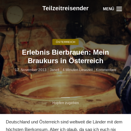
Teilzeitreisender
MENÜ
ÖSTERREICH
Erlebnis Bierbrauen: Mein
Braukurs in Österreich
17. November 2013
Janett
4 Minuten Lesezeit
Kommentare
Hopfen zugeben
Deutschland und Österreich sind weltweit die Länder mit dem
höchsten Bierkonsum. Aber ich glaub, da sag ich euch nix